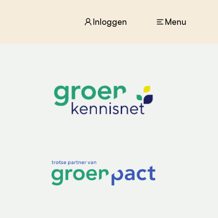
Inloggen
Menu
ACTUEEL
Nieuws
Agenda
Dossiers
Columns & Blogs
ZIE OOK
In de regio
Projecten
Lectoraten
Practoraten
Vakbladen