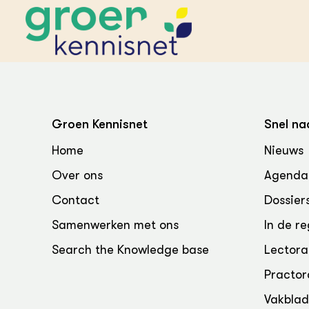
STARTPAGINA'S
Beroepspraktijk
Groen Kennisnet
Snel na
Onderwijs,
Glastui
Leermid
Project
Home
Nieuws
Onderzoek &
Researc
Advies
Over ons
Agenda
Hippisch
Projectr
Onze partners
Hydroth
Contact
Dossier
Pluimve
Agraris
bedrijfs
Praktijk
Samenwerken met ons
In de re
Varkens
Bollente
Search the Knowledge base
Lectora
Praktijk
het gro
Nationa
Practor
Hovenie
Agraris
groenvo
Experim
Vakbla
Kennis 