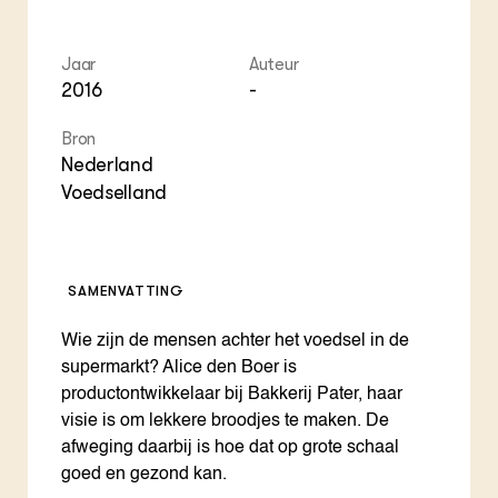
ZIE OOK
Gro
EU
In de regio
Var
Gro
Projecten
Gro
Jaar
Auteur
Co
Lectoraten
2016
-
Inv
Practoraten
Pla
Vakbladen
Bron
Gen
Nederland
Voedselland
LEREN
Wiki Groen Kennisnet
GROEN KENNISNET
SAMENVATTING
Over ons
Contact
Wie zijn de mensen achter het voedsel in de
supermarkt? Alice den Boer is
ENGLISH
productontwikkelaar bij Bakkerij Pater, haar
Search the Knowledge base
visie is om lekkere broodjes te maken. De
afweging daarbij is hoe dat op grote schaal
goed en gezond kan.