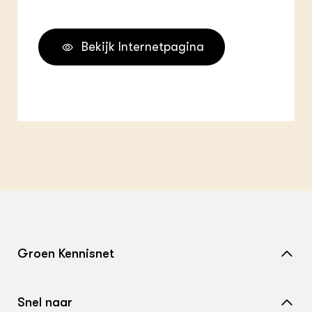
Bekijk Internetpagina
Groen Kennisnet
Home
Snel naar
Over ons