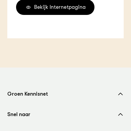
Bekijk Internetpagina
Groen Kennisnet
Home
Snel naar
Over ons
Nieuws
Contact