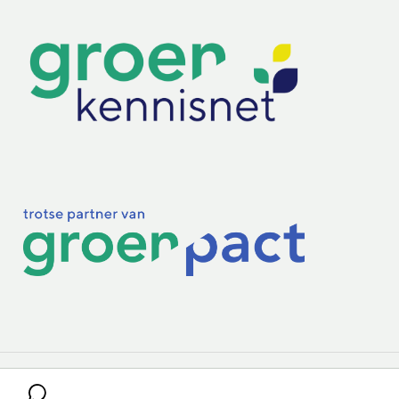
Lectoraten
Practoraten
Vakbladen
Privacy & Cookies
Disclaimer
Mijn cookiegegevens