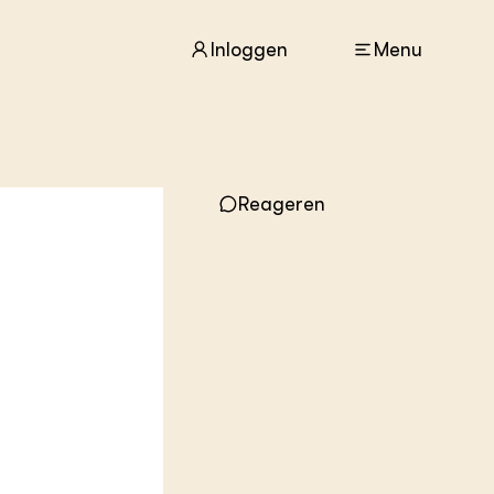
Inloggen
Menu
ACTUEEL
Nieuws
Reageren
Agenda
Dossiers
Columns & Blogs
ZIE OOK
In de regio
Projecten
Lectoraten
Practoraten
Vakbladen