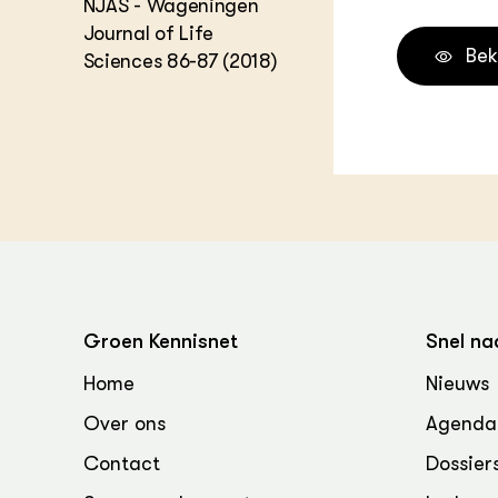
NJAS - Wageningen
Melkvee
Journal of Life
DierVizi
Bek
Sciences 86-87 (2018)
Terrein
Nationaa
Veehoud
Tuinbou
Biokenni
Dierver
Boerenl
Multifu
Dierenw
Visserij
EU-Farm
Groen Kennisnet
Snel na
Akkerbo
Portaal 
Home
Nieuws
Biobase
Regenera
Over ons
Agenda
Foodsec
Integra
Contact
Dossier