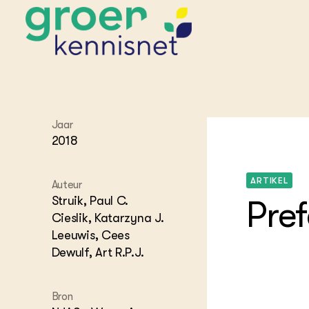
STARTPAGINA'S
Beroepspraktijk
Jaar
Onderwijs,
2018
Glastui
Leermid
Project
Onderzoek &
Researc
Advies
Hippisch
Projectr
ARTIKEL
Auteur
Onze partners
Hydroth
Struik, Paul C.
Pre
Pluimve
Agraris
Cieslik, Katarzyna J.
bedrijfs
Praktijk
Leeuwis, Cees
Varkens
Bollente
Dewulf, Art R.P.J.
Praktijk
het gro
Nationa
Hovenie
Agraris
groenvo
Experim
Bron
Kennis 