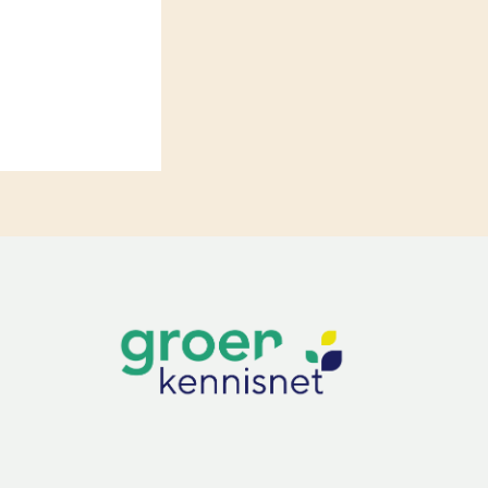
LEREN
Wiki Groen Kennisnet
GROEN KENNISNET
Over ons
Contact
ENGLISH
Search the Knowledge base