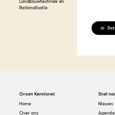
Landbouwtechniek en
Melkvee
Rationalisatie
DierVizi
Terrein
Nationaa
Veehoud
Bek
Tuinbou
Biokenni
Dierver
Boerenl
Multifu
Dierenw
Visserij
EU-Farm
Akkerbo
Portaal 
Biobase
Regenera
Groen Kennisnet
Snel na
Home
Nieuws
Foodsec
Integra
Over ons
Agenda