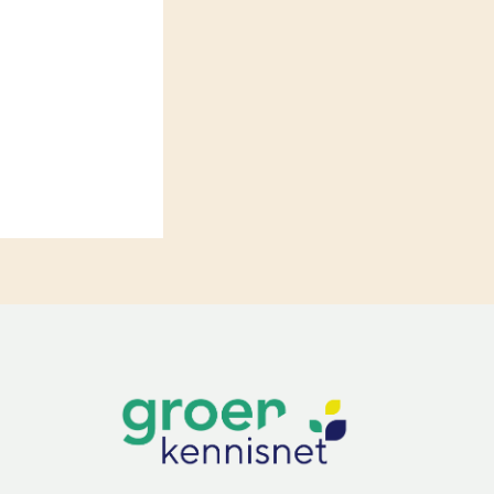
LEREN
Wiki Groen Kennisnet
GROEN KENNISNET
Over ons
Contact
ENGLISH
Search the Knowledge base