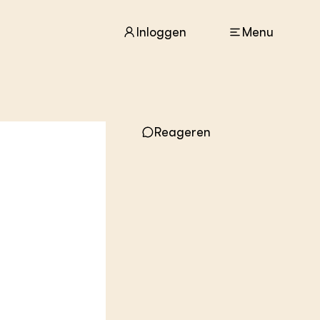
Inloggen
Menu
ACTUEEL
Nieuws
Reageren
Agenda
Dossiers
Columns & Blogs
ZIE OOK
In de regio
Projecten
Lectoraten
Practoraten
Vakbladen