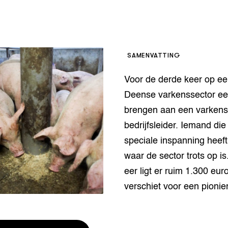
houderij
er
beheer
l Innovatieloket
erij
SAMENVATTING
w
s
Voor de derde keer op een
zorging
Deense varkenssector ee
andvogels
brengen aan een varkens
nctionele landbouw
bedrijfsleider. Iemand die
elzijnsweb
 en Aquacultuur
speciale inspanning heef
Book
waar de sector trots op i
uw
eer ligt er ruim 1.300 euro
Natuurinclusief,
d economy
tief & Biologisch
verschiet voor een pionier
tor
al Aanpakken