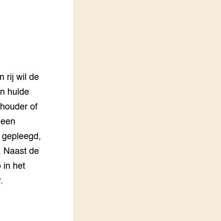
LEREN
Wiki Groen Kennisnet
GROEN KENNISNET
Over ons
Contact
 rij wil de
n hulde
ENGLISH
houder of
Search the Knowledge base
 een
t gepleegd,
s. Naast de
 in het
.