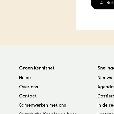
Bek
Groen, 
EURCAW
Varkens
Groenpac
Technol
Groen, 
klimaat
CoE Gr
Invasiev
Groen Kennisnet
Snel na
Plantaa
Home
Nieuws
bronnen
Over ons
Agenda
Genetisc
Contact
Dossier
landbou
Samenwerken met ons
In de re