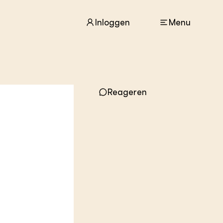
Inloggen
Menu
ACTUEEL
Reageren
Nieuws
Agenda
Dossiers
Columns & Blogs
ZIE OOK
In de regio
Projecten
Lectoraten
Practoraten
Vakbladen