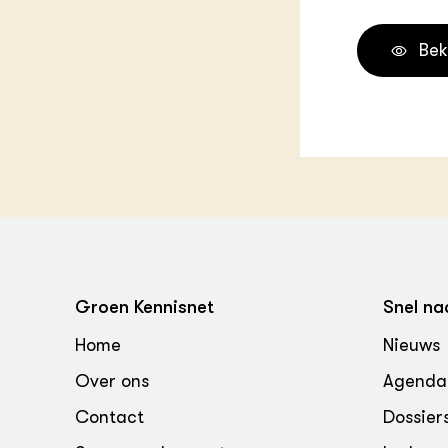
Melkvee
DierVizi
Bek
Terrein
Nationaa
Veehoud
Tuinbou
Biokenni
Dierver
Boerenl
Multifu
Dierenw
Visserij
EU-Farm
Akkerbo
Groen Kennisnet
Snel na
Portaal 
Home
Nieuws
Biobase
Regenera
Over ons
Agenda
Foodsec
Integra
Contact
Dossier