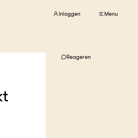
Inloggen
Menu
ACTUEEL
Nieuws
Reageren
Agenda
Dossiers
Columns & Blogs
kt
ZIE OOK
In de regio
Projecten
Lectoraten
Practoraten
Vakbladen