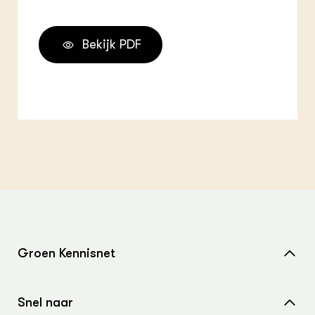
Bekijk PDF
Groen Kennisnet
Home
Snel naar
Over ons