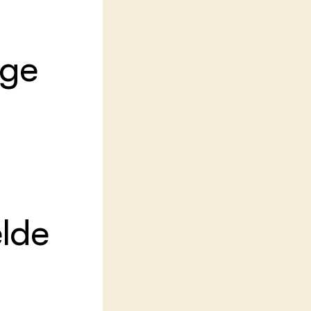
LEREN
Wiki Groen Kennisnet
ige
GROEN KENNISNET
Over ons
Contact
ENGLISH
Search the Knowledge base
lde