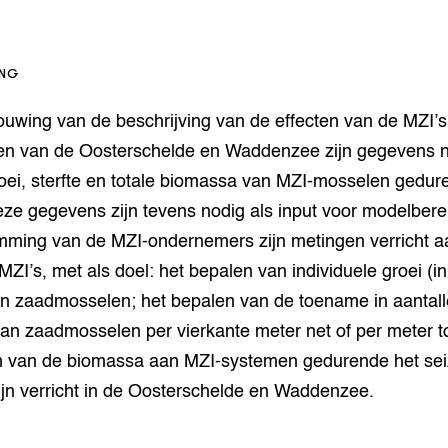
grond en infra
-Pigs
houderij
t Digitalisering &
ING
ogie
ouwing van de beschrijving van de effecten van de MZI’s
welbevinden en
n van de Oosterschelde en Waddenzee zijn gegevens n
adaptatie
oei, sterfte en totale biomassa van MZI-mosselen gedur
oen
eze gegevens zijn tevens nodig als input voor modelber
mming van de MZI-ondernemers zijn metingen verricht a
e exoten
ZI’s, met als doel: het bepalen van individuele groei (in
rdige genetische
an zaadmosselen; het bepalen van de toename in aantal
an zaadmosselen per vierkante meter net of per meter t
n van de biomassa aan MZI-systemen gedurende het se
he diversiteit
whuisdieren
ijn verricht in de Oosterschelde en Waddenzee.