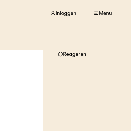
Inloggen
Menu
ACTUEEL
Reageren
Nieuws
Agenda
Dossiers
Columns & Blogs
ZIE OOK
In de regio
Projecten
Lectoraten
,
Practoraten
Vakbladen