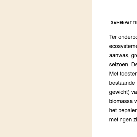
Groen, 
EURCAW
Varkens
Groenpac
SAMENVATT
Technol
Ter onderb
Groen, 
ecosysteme
klimaat
aanwas, gr
CoE Gr
seizoen. D
Met toeste
Invasiev
bestaande M
Plantaa
gewicht) v
bronnen
biomassa v
het bepale
Genetisc
landbou
metingen z