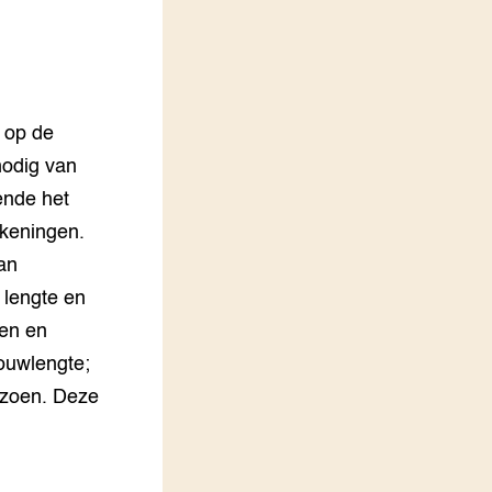
 op de
odig van
ende het
ekeningen.
an
 lengte en
len en
ouwlengte;
izoen. Deze