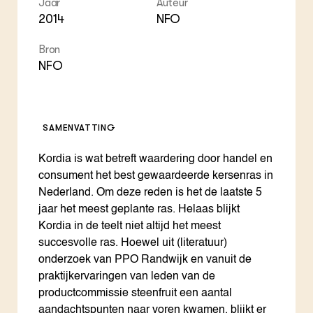
Jaar
Auteur
Foo
Int
ZIE OOK
Gro
EU
2014
NFO
In de regio
Var
Gro
Projecten
Gro
Bron
Co
Lectoraten
NFO
Inv
Practoraten
Pla
Vakbladen
Gen
SAMENVATTING
LEREN
Wiki Groen Kennisnet
Kordia is wat betreft waardering door handel en
consument het best gewaardeerde kersenras in
GROEN KENNISNET
Nederland. Om deze reden is het de laatste 5
Over ons
Contact
jaar het meest geplante ras. Helaas blijkt
Kordia in de teelt niet altijd het meest
succesvolle ras. Hoewel uit (literatuur)
ENGLISH
onderzoek van PPO Randwijk en vanuit de
Search the Knowledge base
praktijkervaringen van leden van de
productcommissie steenfruit een aantal
aandachtspunten naar voren kwamen, blijkt er