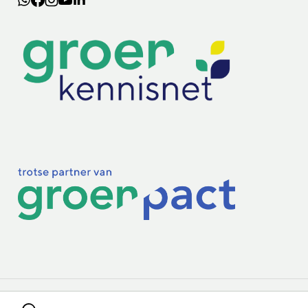
Lectoraten
Practoraten
Vakbladen
Privacy & Cookies
Disclaimer
Mijn cookiegegevens