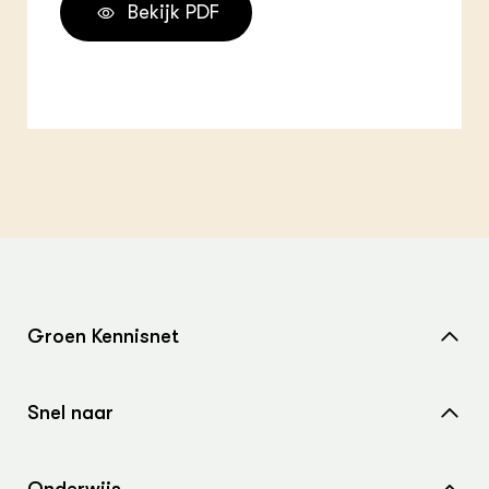
Bekijk PDF
Groen Kennisnet
Home
Snel naar
Over ons
Nieuws
Contact