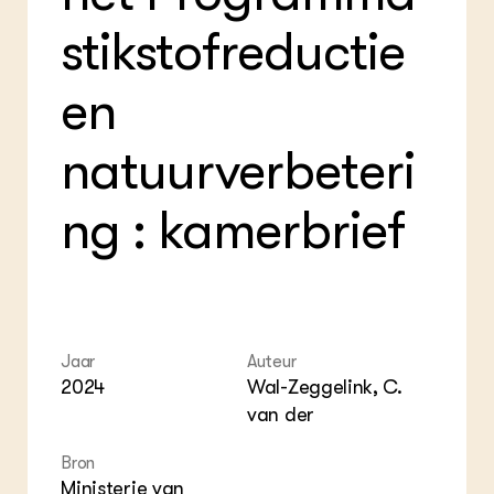
Foo
Int
ZIE OOK
Gro
EU
stikstofreductie
In de regio
Var
Gro
Projecten
Gro
en
Co
Lectoraten
Inv
Practoraten
Pla
Vakbladen
natuurverbeteri
Gen
LEREN
ng : kamerbrief
Wiki Groen Kennisnet
GROEN KENNISNET
Over ons
Contact
Jaar
Auteur
2024
Wal-Zeggelink, C.
ENGLISH
van der
Search the Knowledge base
Bron
Ministerie van