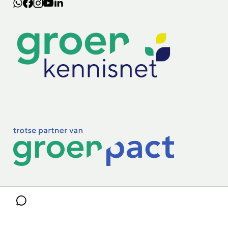
Lectoraten
Practoraten
Vakbladen
Privacy & Cookies
Disclaimer
Mijn cookiegegevens