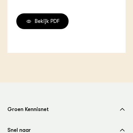
Bekijk PDF
Groen Kennisnet
Home
Snel naar
Over ons