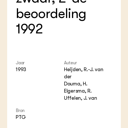
Foo
Int
ZIE OOK
Gro
EU
beoordeling
In de regio
Var
Gro
Projecten
Gro
Co
Lectoraten
1992
Inv
Practoraten
Pla
Vakbladen
Gen
LEREN
Wiki Groen Kennisnet
Jaar
Auteur
1993
Heijden, R.-J. van
GROEN KENNISNET
der
Over ons
Douma, H.
Contact
Elgersma, R.
Uffelen, J. van
ENGLISH
Search the Knowledge base
Bron
PTG