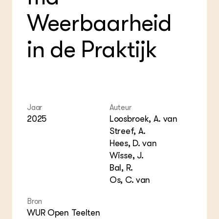
Foo
Int
ZIE OOK
Weerbaarheid
Gro
EU
In de regio
Var
Gro
Projecten
Gro
in de Praktijk
Co
Lectoraten
Inv
Practoraten
Pla
Vakbladen
Gen
LEREN
Wiki Groen Kennisnet
Jaar
Auteur
2025
Loosbroek, A. van
GROEN KENNISNET
Streef, A.
Over ons
Hees, D. van
Contact
Wisse, J.
Bal, R.
ENGLISH
Os, C. van
Search the Knowledge base
Bron
WUR Open Teelten