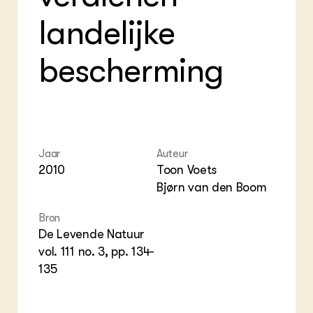
ZIE OOK
Var
EU
landelijke
In de regio
Gla
Gro
Projecten
Gro
Co
Lectoraten
bescherming
Inv
Practoraten
Pla
Vakbladen
Gen
LEREN
Wiki Groen Kennisnet
Jaar
Auteur
2010
Toon Voets
GROEN KENNISNET
Bjørn van den Boom
Over ons
Contact
Bron
De Levende Natuur
ENGLISH
vol. 111 no. 3, pp. 134-
Search the Knowledge base
135