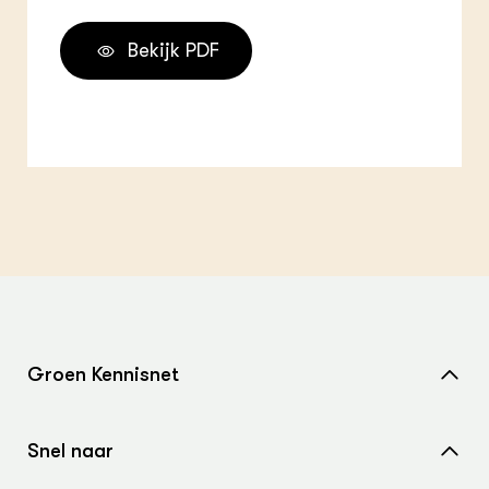
Bekijk PDF
Groen Kennisnet
Home
Snel naar
Over ons