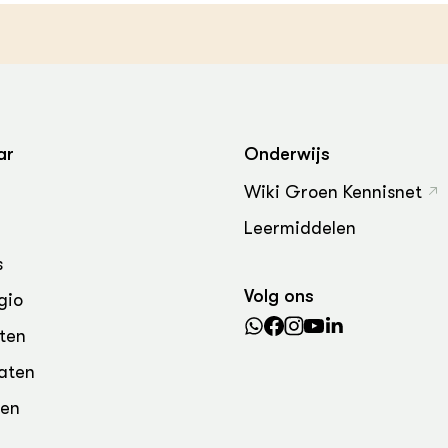
grond en infra
-Pigs
houderij
t Digitalisering &
ogie
welbevinden en
adaptatie
ar
Onderwijs
Wiki Groen Kennisnet
oen
Leermiddelen
e exoten
s
rdige genetische
Volg ons
gio
ten
he diversiteit
aten
whuisdieren
den