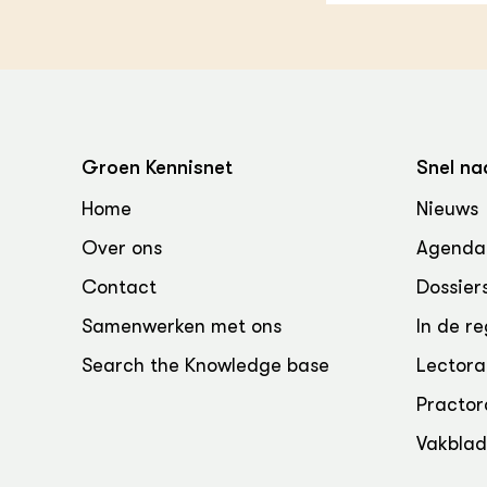
Groen, 
EURCAW
Varkens
Groenpac
Technol
Groen, 
klimaat
Groen Kennisnet
Snel na
Home
Nieuws
CoE Gr
Over ons
Agenda
Invasiev
Contact
Dossier
Plantaa
Samenwerken met ons
In de re
bronnen
Search the Knowledge base
Lectora
Genetisc
Practor
landbou
Vakbla