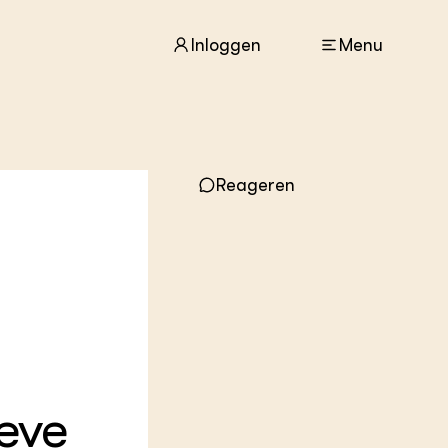
Inloggen
Menu
ACTUEEL
Reageren
Nieuws
Agenda
Dossiers
Columns & Blogs
I
ZIE OOK
In de regio
Projecten
Lectoraten
Practoraten
eve
Vakbladen