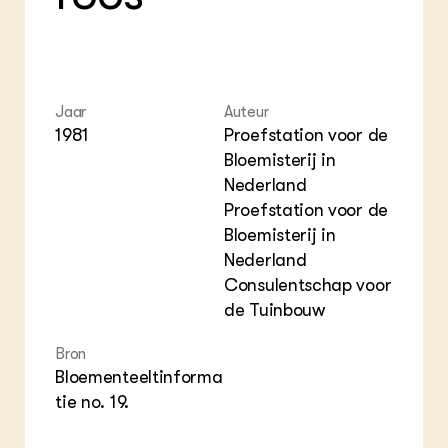
Foo
Int
ZIE OOK
Gro
EU
In de regio
Var
Gro
Projecten
Gro
Co
Lectoraten
Inv
Practoraten
Jaar
Auteur
Pla
Vakbladen
Gen
1981
Proefstation voor de
Bloemisterij in
LEREN
Nederland
Wiki Groen Kennisnet
Proefstation voor de
Bloemisterij in
GROEN KENNISNET
Nederland
Over ons
Consulentschap voor
Contact
de Tuinbouw
ENGLISH
Bron
Search the Knowledge base
Bloementeeltinforma
tie no. 19.