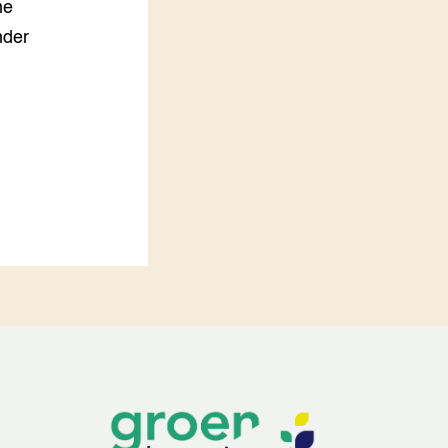
ne
nder