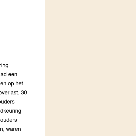
LEREN
Wiki Groen Kennisnet
GROEN KENNISNET
Over ons
Contact
ENGLISH
ring
Search the Knowledge base
had een
ben op het
verlast. 30
ouders
edkeuring
houders
en, waren