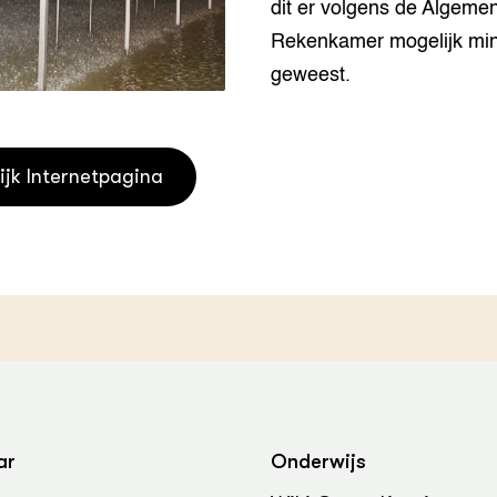
dit er volgens de Algeme
grond en infra
-Pigs
Rekenkamer mogelijk mi
houderij
t Digitalisering &
geweest.
ogie
welbevinden en
adaptatie
ijk Internetpagina
oen
e exoten
rdige genetische
he diversiteit
whuisdieren
ar
Onderwijs