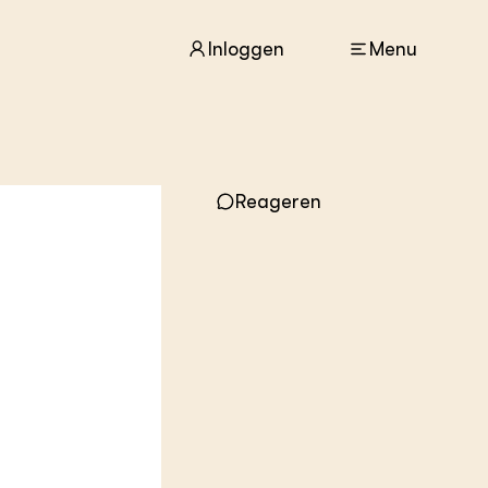
Inloggen
Menu
ACTUEEL
Reageren
Nieuws
Agenda
Dossiers
Columns & Blogs
ZIE OOK
In de regio
Projecten
Lectoraten
Practoraten
Vakbladen