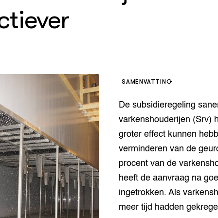
op Maat projecten
ctiever
houderij
er
beheer
l Innovatieloket
erij
w
s
SAMENVATTING
zorging
andvogels
De subsidieregeling sane
nctionele landbouw
varkenshouderijen (Srv) 
elzijnsweb
 en Aquacultuur
groter effect kunnen heb
Book
verminderen van de geuro
uw
procent van de varkensh
Natuurinclusief,
heeft de aanvraag na go
d economy
tief & Biologisch
ingetrokken. Als varkens
tor
al Aanpakken
meer tijd hadden gekreg