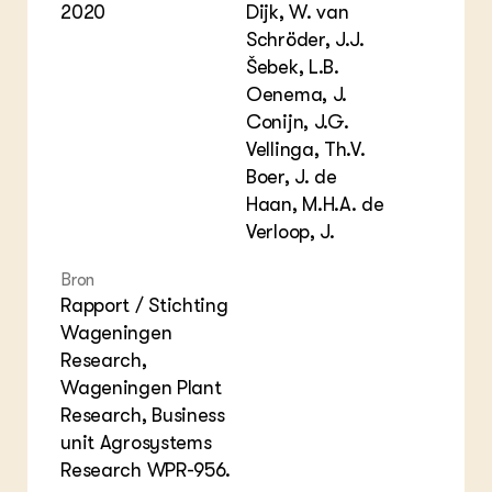
2020
Dijk, W. van
Schröder, J.J.
Šebek, L.B.
Oenema, J.
Conijn, J.G.
Vellinga, Th.V.
Boer, J. de
Haan, M.H.A. de
Verloop, J.
Bron
Rapport / Stichting
Wageningen
Research,
Wageningen Plant
Research, Business
unit Agrosystems
Research WPR-956.