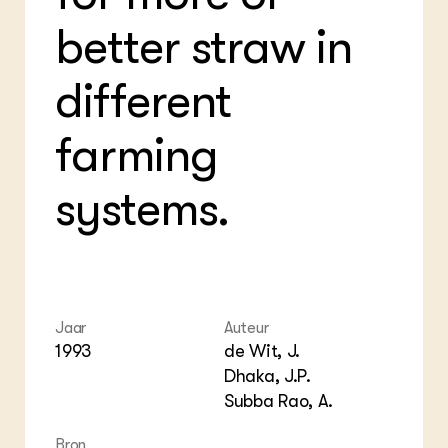
Foo
Int
ZIE OOK
Gro
EU
better straw in
In de regio
Var
Gro
Projecten
Gro
Co
Lectoraten
different
Inv
Practoraten
Pla
Vakbladen
Gen
farming
LEREN
systems.
Wiki Groen Kennisnet
GROEN KENNISNET
Over ons
Contact
Jaar
Auteur
1993
de Wit, J.
ENGLISH
Search the Knowledge base
Dhaka, J.P.
Subba Rao, A.
Bron