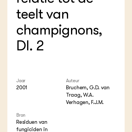
Foo
Int
ZIE OOK
Gro
EU
teelt van
In de regio
Var
Gro
Projecten
Gro
Co
Lectoraten
champignons,
Inv
Practoraten
Pla
Vakbladen
Gen
Dl. 2
LEREN
Wiki Groen Kennisnet
GROEN KENNISNET
Jaar
Auteur
Over ons
2001
Bruchem, G.D. van
Contact
Traag, W.A.
Verhagen, F.J.M.
ENGLISH
Search the Knowledge base
Bron
Residuen van
fungiciden in