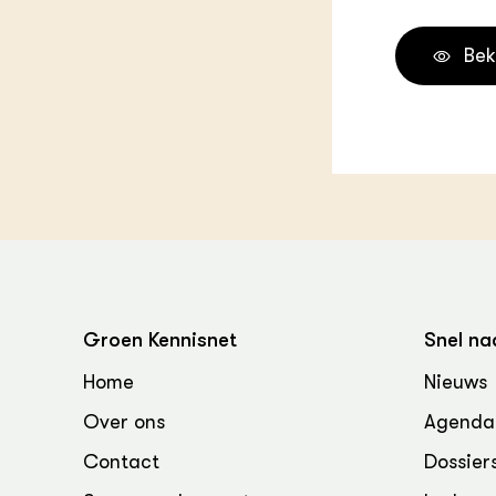
Melkvee
DierVizi
Bek
Terrein
Nationaa
Veehoud
Tuinbou
Biokenni
Dierver
Boerenl
Multifu
Dierenw
Visserij
EU-Farm
Groen Kennisnet
Snel na
Akkerbo
Portaal 
Home
Nieuws
Biobase
Regenera
Over ons
Agenda
Foodsec
Integra
Contact
Dossier