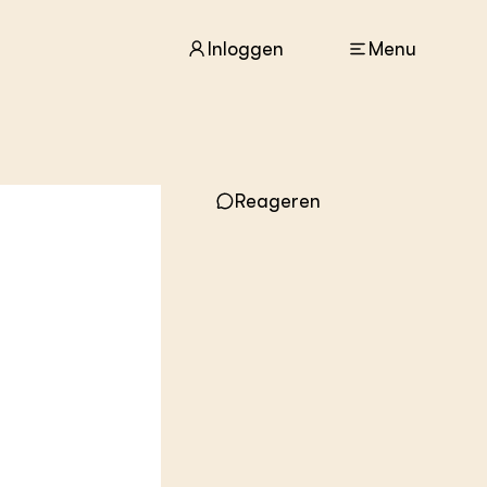
Inloggen
Menu
ACTUEEL
Nieuws
Reageren
Agenda
Dossiers
Columns & Blogs
ZIE OOK
In de regio
Projecten
Lectoraten
Practoraten
Vakbladen