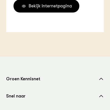
Bekijk Internetpagina
Groen Kennisnet
Home
Snel naar
Over ons
Nieuws
Contact