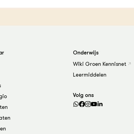
grond en infra
-Pigs
houderij
t Digitalisering &
ogie
welbevinden en
adaptatie
ar
Onderwijs
oen
Wiki Groen Kennisnet
e exoten
Leermiddelen
s
rdige genetische
Volg ons
gio
he diversiteit
ten
whuisdieren
aten
den