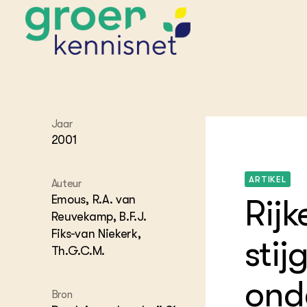
STARTPAGINA'S
Jaar
Beroepspraktijk
2001
Onderwijs,
Glastui
Leermid
Project
Onderzoek &
Researc
Advies
Hippisch
Projectr
ARTIKEL
Auteur
Onze partners
Hydroth
Emous, R.A. van
Rijk
Pluimve
Agraris
Reuvekamp, B.F.J.
bedrijfs
Praktijk
Fiks-van Niekerk,
Varkens
stij
Bollente
Th.G.C.M.
Praktijk
het gro
Nationa
Hovenie
ond
Agraris
groenvo
Bron
Experim
Kennis 