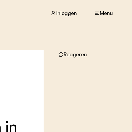
Inloggen
Menu
ACTUEEL
Reageren
Nieuws
Agenda
Dossiers
Columns & Blogs
ZIE OOK
In de regio
Projecten
Lectoraten
Practoraten
 in
Vakbladen