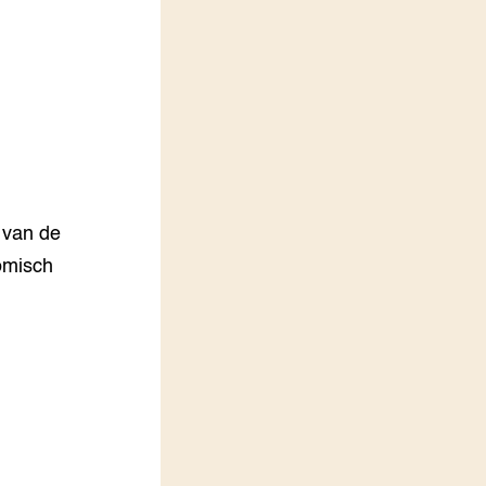
LEREN
Wiki Groen Kennisnet
GROEN KENNISNET
Over ons
Contact
ENGLISH
 van de
Search the Knowledge base
nomisch