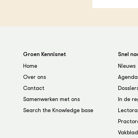
Groen, 
EURCAW
Varkens
Groenpac
Technol
Groen, 
klimaat
Groen Kennisnet
Snel na
CoE Gr
Home
Nieuws
Invasiev
Over ons
Agenda
Contact
Dossier
Plantaa
bronnen
Samenwerken met ons
In de re
Genetisc
Search the Knowledge base
Lectora
landbou
Practor
Vakbla