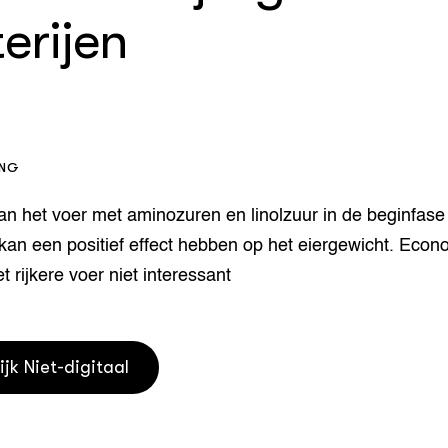
erijen
houderij
er
beheer
l Innovatieloket
erij
w
s
ING
zorging
andvogels
van het voer met aminozuren en linolzuur in de beginfase
nctionele landbouw
kan een positief effect hebben op het eiergewicht. Eco
elzijnsweb
 en Aquacultuur
t rijkere voer niet interessant
Book
uw
Natuurinclusief,
d economy
tief & Biologisch
ijk Niet-digitaal
tor
al Aanpakken