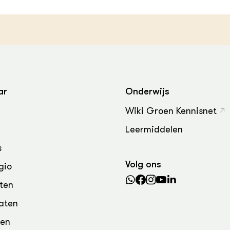
grond en infra
-Pigs
houderij
t Digitalisering &
ogie
welbevinden en
adaptatie
ar
Onderwijs
oen
Wiki Groen Kennisnet
e exoten
Leermiddelen
s
rdige genetische
Volg ons
gio
he diversiteit
ten
whuisdieren
aten
den