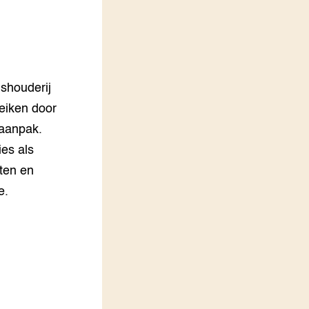
LEREN
Wiki Groen Kennisnet
GROEN KENNISNET
Over ons
shouderij
Contact
reiken door
 aanpak.
ENGLISH
Search the Knowledge base
ies als
rten en
e.