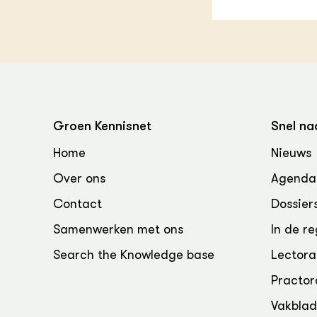
Groen, 
EURCAW
Varkens
Groenpac
Technol
Groen, 
klimaat
Groen Kennisnet
Snel na
CoE Gr
Home
Nieuws
Invasiev
Over ons
Agenda
Contact
Dossier
Plantaa
bronnen
Samenwerken met ons
In de re
Genetisc
Search the Knowledge base
Lectora
landbou
Practor
Vakbla