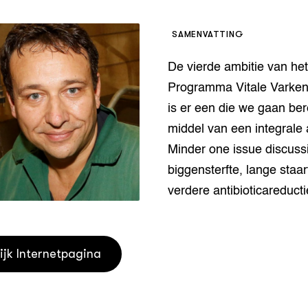
houderij
er
SAMENVATTING
beheer
l Innovatieloket
De vierde ambitie van het
erij
w
Programma Vitale Varken
s
is er een die we gaan be
zorging
middel van een integrale
andvogels
nctionele landbouw
Minder one issue discuss
elzijnsweb
biggensterfte, lange staa
 en Aquacultuur
verdere antibioticareducti
Book
uw
Natuurinclusief,
d economy
tief & Biologisch
ijk Internetpagina
tor
al Aanpakken