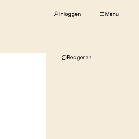
Inloggen
Menu
ACTUEEL
Reageren
Nieuws
Agenda
Dossiers
Columns & Blogs
ZIE OOK
In de regio
Projecten
Lectoraten
Practoraten
Vakbladen