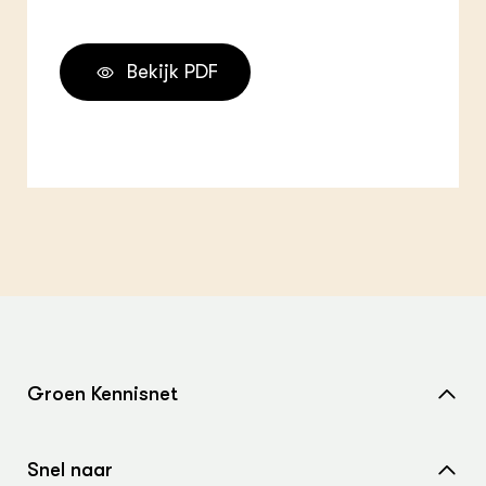
Bekijk PDF
Groen Kennisnet
Home
Snel naar
Over ons