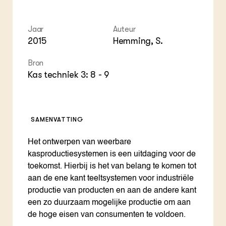
ZIE OOK
Gro
EU
In de regio
Var
Gro
Projecten
Gro
Jaar
Auteur
Co
Lectoraten
2015
Hemming, S.
Inv
Practoraten
Pla
Vakbladen
Bron
Gen
Kas techniek 3: 8 - 9
LEREN
Wiki Groen Kennisnet
SAMENVATTING
GROEN KENNISNET
Over ons
Het ontwerpen van weerbare
Contact
kasproductiesystemen is een uitdaging voor de
toekomst. Hierbij is het van belang te komen tot
ENGLISH
aan de ene kant teeltsystemen voor industriële
Search the Knowledge base
productie van producten en aan de andere kant
een zo duurzaam mogelijke productie om aan
de hoge eisen van consumenten te voldoen.