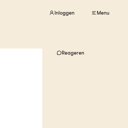
Inloggen
Menu
ACTUEEL
Nieuws
Reageren
Agenda
Dossiers
Columns & Blogs
ZIE OOK
In de regio
Projecten
Lectoraten
Practoraten
Vakbladen