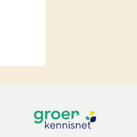
LEREN
Wiki Groen Kennisnet
GROEN KENNISNET
Over ons
Contact
ENGLISH
Search the Knowledge base