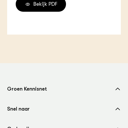
Bekijk PDF
Groen Kennisnet
Home
Snel naar
Over ons
Nieuws
Contact