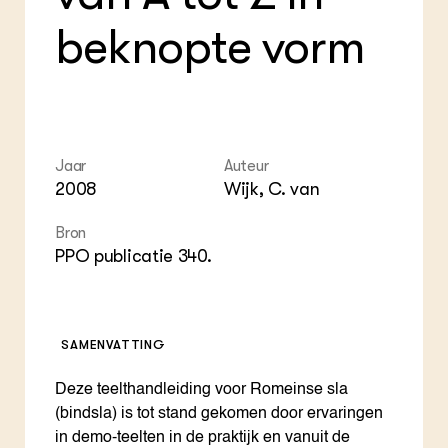
Foo
Int
ZIE OOK
Gro
EU
beknopte vorm
In de regio
Var
Gro
Projecten
Gro
Co
Lectoraten
Inv
Practoraten
Pla
Vakbladen
Gen
Jaar
Auteur
LEREN
2008
Wijk, C. van
Wiki Groen Kennisnet
Bron
PPO publicatie 340.
GROEN KENNISNET
Over ons
Contact
SAMENVATTING
ENGLISH
Search the Knowledge base
Deze teelthandleiding voor Romeinse sla
(bindsla) is tot stand gekomen door ervaringen
in demo-teelten in de praktijk en vanuit de