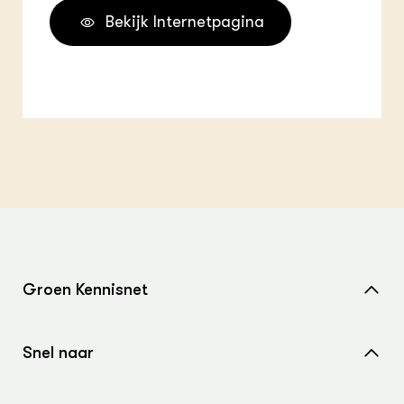
Bekijk Internetpagina
Groen Kennisnet
Home
Snel naar
Over ons
Nieuws
Contact