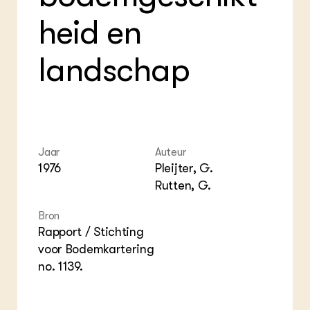
ZIE OOK
Gro
EU
heid en
In de regio
Var
Gro
Projecten
Gro
Co
Lectoraten
landschap
Inv
Practoraten
Pla
Vakbladen
Gen
LEREN
Wiki Groen Kennisnet
Jaar
Auteur
1976
Pleijter, G.
GROEN KENNISNET
Rutten, G.
Over ons
Contact
Bron
Rapport / Stichting
ENGLISH
voor Bodemkartering
Search the Knowledge base
no. 1139.