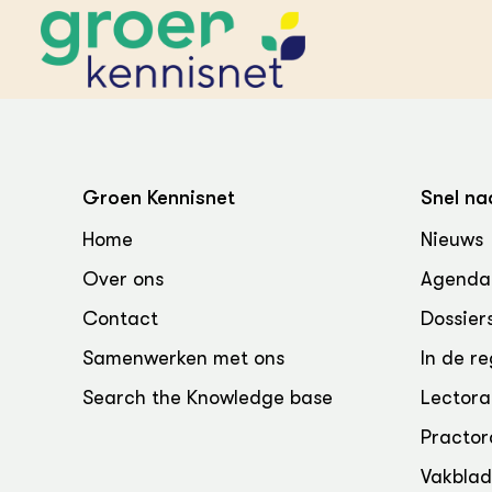
STARTPAGINA'S
Beroepspraktijk
Groen Kennisnet
Snel na
Onderwijs,
Glastui
Leermid
Project
Home
Nieuws
Onderzoek &
Researc
Advies
Over ons
Agenda
Hippisch
Projectr
Onze partners
Hydroth
Contact
Dossier
Pluimve
Agraris
bedrijfs
Praktijk
Samenwerken met ons
In de re
Varkens
Bollente
Search the Knowledge base
Lectora
Praktijk
het gro
Nationa
Practor
Hovenie
Agraris
groenvo
Experim
Vakbla
Kennis 