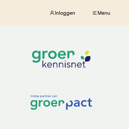
Inloggen
Menu
ACTUEEL
Nieuws
Agenda
Dossiers
Columns & Blogs
ZIE OOK
In de regio
Projecten
Lectoraten
Practoraten
Vakbladen