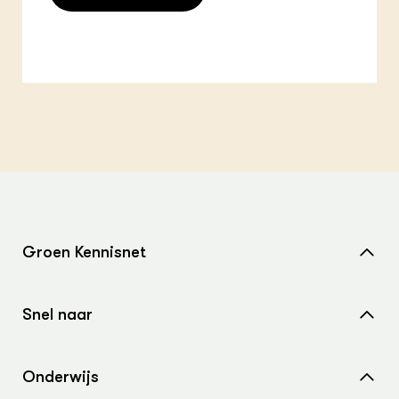
Groen Kennisnet
Home
Snel naar
Over ons
Nieuws
Contact
Onderwijs
Agenda
Samenwerken met ons