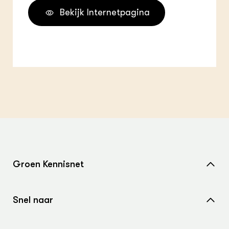
Bekijk Internetpagina
Groen Kennisnet
Home
Snel naar
Over ons
Nieuws
Contact