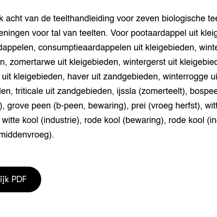
houderij
er
k acht van de teelthandleiding voor zeven biologische te
ningen voor tal van teelten. Voor pootaardappel uit klei
beheer
l Innovatieloket
appelen, consumptieaardappelen uit kleigebieden, winte
erij
w
n, zomertarwe uit kleigebieden, wintergerst uit kleigebie
s
uit kleigebieden, haver uit zandgebieden, winterrogge ui
zorging
n, triticale uit zandgebieden, ijssla (zomerteelt), bospe
andvogels
nctionele landbouw
), grove peen (b-peen, bewaring), prei (vroeg herfst), wit
elzijnsweb
 witte kool (industrie), rode kool (bewaring), rode kool (i
 en Aquacultuur
(middenvroeg).
Book
uw
Natuurinclusief,
d economy
tief & Biologisch
ijk PDF
tor
al Aanpakken