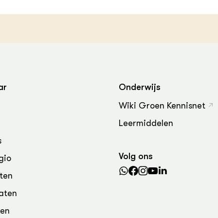
grond en infra
-Pigs
houderij
t Digitalisering &
ogie
welbevinden en
adaptatie
ar
Onderwijs
oen
Wiki Groen Kennisnet
e exoten
Leermiddelen
s
rdige genetische
Volg ons
gio
he diversiteit
ten
whuisdieren
aten
den