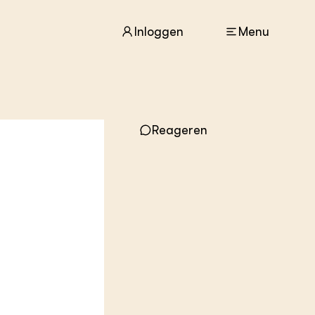
Inloggen
Menu
ACTUEEL
Reageren
Nieuws
Agenda
Dossiers
Columns & Blogs
ZIE OOK
In de regio
Projecten
Lectoraten
Practoraten
Vakbladen