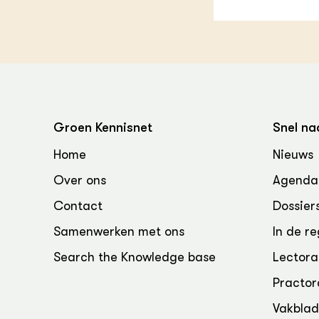
Groen, 
EURCAW
Varkens
Groenpac
Technol
Groen, 
klimaat
Groen Kennisnet
Snel na
CoE Gr
Home
Nieuws
Invasiev
Over ons
Agenda
Contact
Dossier
Plantaa
bronnen
Samenwerken met ons
In de re
Genetisc
Search the Knowledge base
Lectora
landbou
Practor
Vakbla