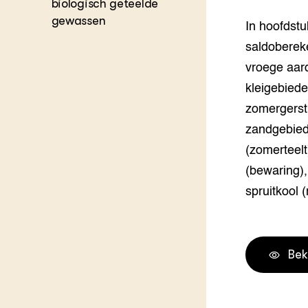
biologisch geteelde
Melkvee
gewassen
DierVizi
In hoofdstu
saldobereke
Terrein
Nationaa
vroege aard
Veehoud
Tuinbou
kleigebiede
Biokenni
zomergerst 
Dierver
zandgebiede
Boerenl
Multifu
(zomerteelt
Dierenw
(bewaring),
Visserij
spruitkool 
EU-Farm
Akkerbo
Portaal 
Biobase
Regenera
Bek
Foodsec
Integra