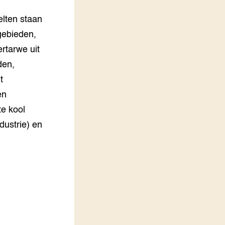
LEREN
elten staan
Wiki Groen Kennisnet
gebieden,
rtarwe uit
GROEN KENNISNET
Over ons
den,
Contact
t
en
ENGLISH
Search the Knowledge base
te kool
ndustrie) en