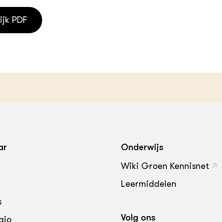
grond en infra
-Pigs
ijk PDF
houderij
t Digitalisering &
ogie
welbevinden en
adaptatie
oen
e exoten
rdige genetische
ar
Onderwijs
Wiki Groen Kennisnet
he diversiteit
Leermiddelen
whuisdieren
s
Volg ons
gio