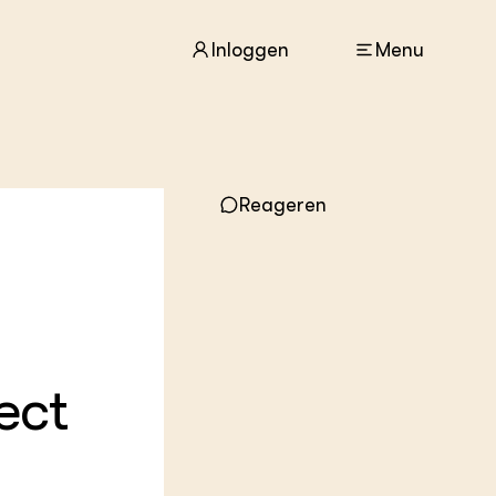
Inloggen
Menu
ACTUEEL
Reageren
Nieuws
Agenda
Dossiers
Columns & Blogs
ZIE OOK
In de regio
ect
Projecten
Lectoraten
Practoraten
Vakbladen