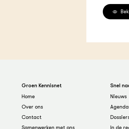
Groen, 
EURCAW
Bek
Varkens
Groenpac
Technol
Groen, 
klimaat
CoE Gr
Invasiev
Plantaa
Groen Kennisnet
Snel na
bronnen
Home
Nieuws
Genetisc
Over ons
Agenda
landbou
Contact
Dossier
Samenwerken met ons
In de re