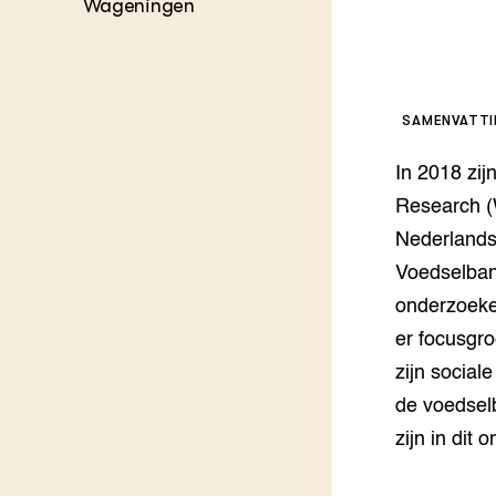
Kennis 
Wageningen
Melkvee
DierVizi
Terrein
Nationaa
Veehoud
SAMENVATT
Tuinbou
Biokenni
In 2018 zi
Dierver
Research (
Boerenl
Nederlands
Multifu
Voedselban
Dierenw
Visserij
onderzoeke
EU-Farm
er focusgro
Akkerbo
zijn social
Portaal 
Biobase
Regenera
de voedsel
zijn in dit
Foodsec
Integra