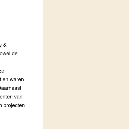
LEREN
Wiki Groen Kennisnet
GROEN KENNISNET
Over ons
Contact
y &
zowel de
ENGLISH
e
Search the Knowledge base
ze
st en waren
 Daarnaast
iënten van
n projecten