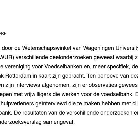
op Maat projecten
houderij
er
beheer
l Innovatieloket
erij
ING
w
s
jn door de Wetenschapswinkel van Wageningen Universit
zorging
WUR) verschillende deelonderzoeken geweest waarbij 
andvogels
e vereniging voor Voedselbanken en, meer specifiek, d
nctionele landbouw
k Rotterdam in kaart zijn gebracht. Ten behoeve van de
elzijnsweb
 en Aquacultuur
n zijn interviews afgenomen, zijn er observaties gewee
Book
epen met vrijwilligers die werken voor de voedselbank.
uw
e hulpverleners geïnterviewd die te maken hebben met cl
Natuurinclusief,
d economy
tief & Biologisch
bank. De resultaten van de verschillende onderzoeken e
 onderzoeksverslag samengevat.
tor
al Aanpakken