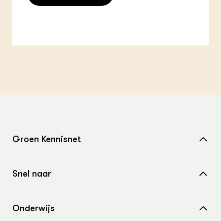
Groen Kennisnet
Home
Snel naar
Over ons
Nieuws
Contact
Onderwijs
Agenda
Samenwerken met ons