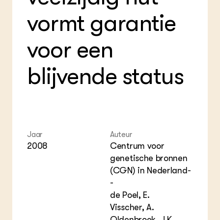
Foo
Int
ZIE OOK
Gro
EU
vormt garantie
In de regio
Var
Gro
Projecten
Gro
Co
Lectoraten
voor een
Inv
Practoraten
Pla
Vakbladen
blijvende status
Gen
LEREN
Wiki Groen Kennisnet
GROEN KENNISNET
Jaar
Auteur
Over ons
2008
Centrum voor
Contact
genetische bronnen
(CGN) in Nederland-
ENGLISH
-
Search the Knowledge base
de Poel, E.
Visscher, A.
Oldenbroek, J.K.