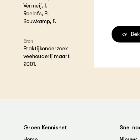
Vermeij, I.
Melkvee
DierVizi
Roelofs, P.
Bouwkamp, F.
Terrein
Nationaa
Veehoud
Bek
Tuinbou
Bron
Biokenni
Praktijkonderzoek
Dierver
veehouderij maart
Boerenl
2001.
Multifu
Dierenw
Visserij
EU-Farm
Akkerbo
Portaal 
Biobase
Regenera
Foodsec
Integra
Groen Kennisnet
Snel na
Home
Nieuws