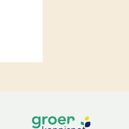
LEREN
Wiki Groen Kennisnet
GROEN KENNISNET
Over ons
Contact
ENGLISH
Search the Knowledge base