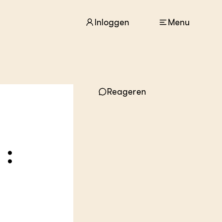
Inloggen
Menu
ACTUEEL
Nieuws
Reageren
Agenda
Dossiers
Columns & Blogs
 :
ZIE OOK
In de regio
Projecten
Lectoraten
Practoraten
Vakbladen