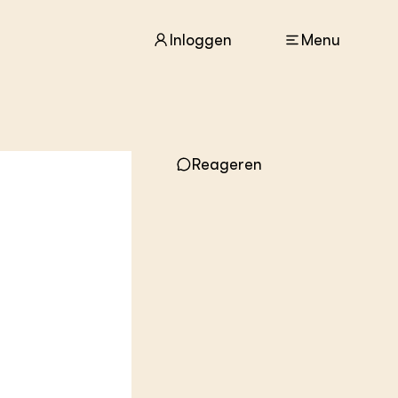
Inloggen
Menu
ACTUEEL
Reageren
Nieuws
Agenda
Dossiers
Columns & Blogs
ZIE OOK
In de regio
Projecten
Lectoraten
Practoraten
Vakbladen