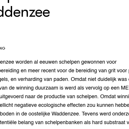
op Maat projecten
denzee
houderij
er
beheer
l Innovatieloket
erij
w
s
ING
zorging
andvogels
enzee worden al eeuwen schelpen gewonnen voor
nctionele landbouw
ereiding en meer recent voor de bereiding van grit voor
elzijnsweb
 en Aquacultuur
gels, en verharding van paden. Omdat niet duidelijk was 
Book
g van de winning duurzaam is werd als vervolg op een M
uw
uitgevoerd naar de productie van schelpen. Omdat winn
Natuurinclusief,
ellicht negatieve ecologische effecten zou kunnen hebb
d economy
tief & Biologisch
rboden in de oostelijke Waddenzee. Tevens werd onderz
tor
al Aanpakken
tentiële belang van schelpenbanken als hard substraat 