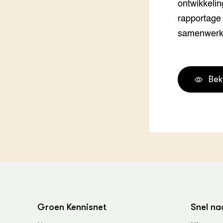
ontwikkelin
Groen, 
EURCAW
rapportage
Varkens
Groenpac
samenwerk
Technol
Groen, 
klimaat
Bek
CoE Gr
Invasiev
Plantaa
bronnen
Genetisc
landbou
Groen Kennisnet
Snel na