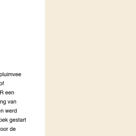
LEREN
Wiki Groen Kennisnet
GROEN KENNISNET
Over ons
Contact
ENGLISH
Search the Knowledge base
 pluimvee
of
ER een
ing van
en werd
oek gestart
voor de