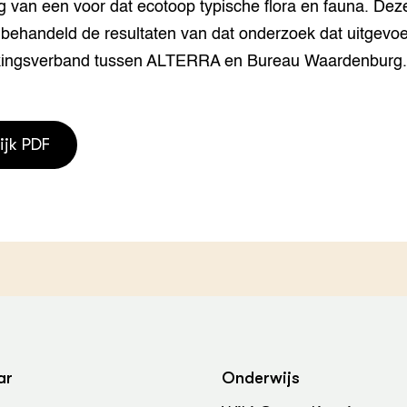
g van een voor dat ecotoop typische flora en fauna. Dez
grond en infra
-Pigs
 behandeld de resultaten van dat onderzoek dat uitgevoe
houderij
t Digitalisering &
ingsverband tussen ALTERRA en Bureau Waardenburg
ogie
welbevinden en
adaptatie
ijk PDF
oen
e exoten
rdige genetische
he diversiteit
whuisdieren
ar
Onderwijs