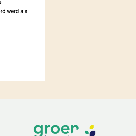
e
rd werd als
.