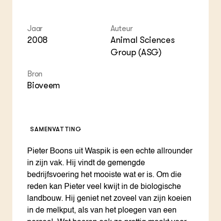
Foo
Int
ZIE OOK
Gro
EU
In de regio
Var
Gro
Projecten
Jaar
Auteur
Gro
Co
2008
Animal Sciences
Lectoraten
Inv
Practoraten
Group (ASG)
Pla
Vakbladen
Gen
Bron
Bioveem
LEREN
Wiki Groen Kennisnet
GROEN KENNISNET
SAMENVATTING
Over ons
Contact
Pieter Boons uit Waspik is een echte allrounder
in zijn vak. Hij vindt de gemengde
ENGLISH
bedrijfsvoering het mooiste wat er is. Om die
Search the Knowledge base
reden kan Pieter veel kwijt in de biologische
landbouw. Hij geniet net zoveel van zijn koeien
in de melkput, als van het ploegen van een