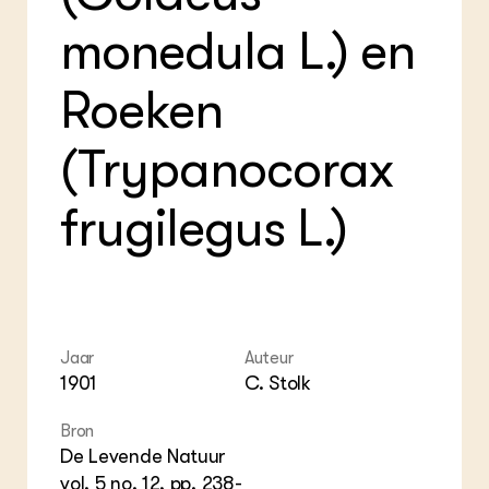
Foo
Int
ZIE OOK
Gro
EU
monedula L.) en
In de regio
Var
Gro
Projecten
Gro
Co
Lectoraten
Roeken
Inv
Practoraten
Pla
Vakbladen
Gen
(Trypanocorax
LEREN
frugilegus L.)
Wiki Groen Kennisnet
GROEN KENNISNET
Over ons
Contact
Jaar
Auteur
1901
C. Stolk
ENGLISH
Search the Knowledge base
Bron
De Levende Natuur
vol. 5 no. 12, pp. 238-