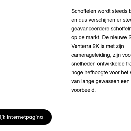
houderij
er
Schoffelen wordt steeds b
en dus verschijnen er st
beheer
l Innovatieloket
geavanceerdere schoffel
erij
w
op de markt. De nieuwe 
s
Venterra 2K is met zijn
zorging
camerageleiding, zijn vo
andvogels
nctionele landbouw
snelheden ontwikkelde f
elzijnsweb
hoge hefhoogte voor het 
 en Aquacultuur
van lange gewassen een
Book
voorbeeld.
uw
Natuurinclusief,
d economy
tief & Biologisch
ijk Internetpagina
tor
al Aanpakken