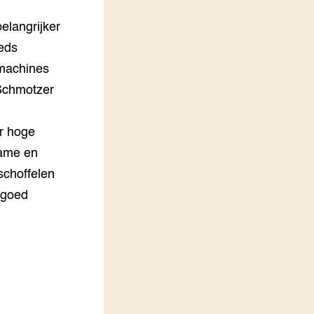
LEREN
elangrijker
Wiki Groen Kennisnet
eeds
machines
GROEN KENNISNET
Over ons
Schmotzer
Contact
or hoge
ENGLISH
Search the Knowledge base
rame en
schoffelen
 goed