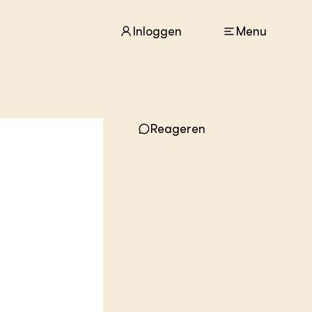
Inloggen
Menu
ACTUEEL
Reageren
Nieuws
Agenda
Dossiers
Columns & Blogs
ZIE OOK
In de regio
Projecten
Lectoraten
Practoraten
Vakbladen