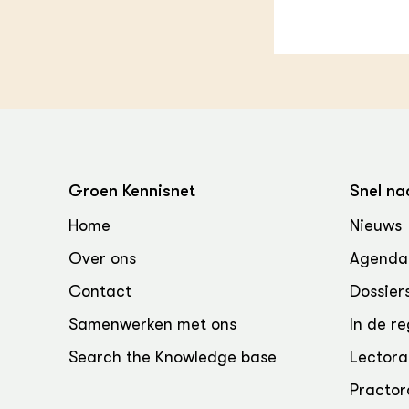
Groen, 
EURCAW
Varkens
Groenpac
Technol
Groen, 
klimaat
CoE Gr
Groen Kennisnet
Snel na
Invasiev
Home
Nieuws
Over ons
Agenda
Plantaa
bronnen
Contact
Dossier
Samenwerken met ons
In de re
Genetisc
landbou
Search the Knowledge base
Lectora
Practor