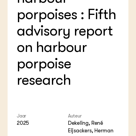
Foo
Int
ZIE OOK
Gro
EU
porpoises : Fifth
In de regio
Var
Gro
Projecten
Gro
Co
Lectoraten
advisory report
Inv
Practoraten
Pla
Vakbladen
Gen
on harbour
LEREN
porpoise
Wiki Groen Kennisnet
research
GROEN KENNISNET
Over ons
Contact
ENGLISH
Search the Knowledge base
Jaar
Auteur
2025
Dekeling, René
Eijsackers, Herman