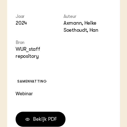
ZIE OOK
Gro
EU
In de regio
Var
Gro
Projecten
Gro
Jaar
Auteur
Co
Lectoraten
2024
Axmann, Heike
Inv
Practoraten
Soethoudt, Han
Pla
Vakbladen
Gen
Bron
WUR_staff
LEREN
Wiki Groen Kennisnet
repository
GROEN KENNISNET
Over ons
SAMENVATTING
Contact
Webinar
ENGLISH
Search the Knowledge base
Bekijk PDF