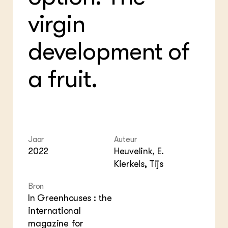
Foo
Int
ZIE OOK
Gro
EU
virgin
In de regio
Var
Gro
Projecten
Gro
Co
Lectoraten
development of
Inv
Practoraten
Pla
Vakbladen
Gen
a fruit.
LEREN
Wiki Groen Kennisnet
GROEN KENNISNET
Over ons
Jaar
Auteur
2022
Heuvelink, E.
Contact
Kierkels, Tijs
ENGLISH
Bron
Search the Knowledge base
In Greenhouses : the
international
magazine for