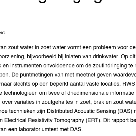
op Maat projecten
houderij
er
beheer
l Innovatieloket
erij
ING
w
s
van zout water in zoet water vormt een probleem voor de
zorging
orziening, bijvoorbeeld bij inlaten van drinkwater. Op d
andvogels
ls en instrumenten onvoldoende om de zoutindringing te
nctionele landbouw
ijpen. De puntmetingen van met meetnet geven waardevo
elzijnsweb
 en Aquacultuur
 maar slechts op een beperkt aantal vaste locaties. RWS
Book
 technologieën om twee of driedimensionale informatie 
uw
over variaties in zoutgehaltes in zoet, brak en zout wat
Natuurinclusief,
d economy
tief & Biologisch
nde technieken zijn Distributed Acoustic Sensing (DAS) 
n Electrical Resistivity Tomography (ERT). Dit rapport be
tor
al Aanpakken
 van een laboratoriumtest met DAS.