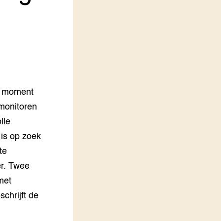
LEREN
Wiki Groen Kennisnet
GROEN KENNISNET
Over ons
Contact
it moment
ENGLISH
 monitoren
Search the Knowledge base
lle
 is op zoek
te
er. Twee
met
schrijft de