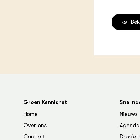
Groen, 
EURCAW
Varkens
Groenpac
Bek
Technol
Groen, 
klimaat
CoE Gr
Invasiev
Plantaa
bronnen
Groen Kennisnet
Snel na
Genetisc
Home
Nieuws
landbou
Over ons
Agenda
Contact
Dossier