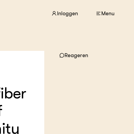
Inloggen
Menu
ACTUEEL
Reageren
Nieuws
Agenda
Dossiers
Columns & Blogs
fiber
ZIE OOK
In de regio
f
Projecten
Lectoraten
Practoraten
ity
Vakbladen