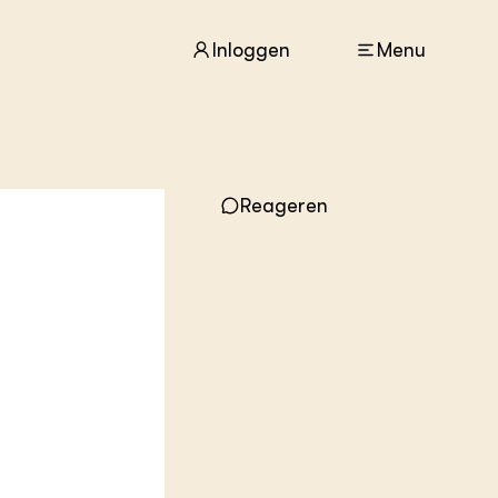
Inloggen
Menu
ACTUEEL
Reageren
Nieuws
Agenda
Dossiers
Columns & Blogs
ZIE OOK
In de regio
Projecten
Lectoraten
Practoraten
Vakbladen