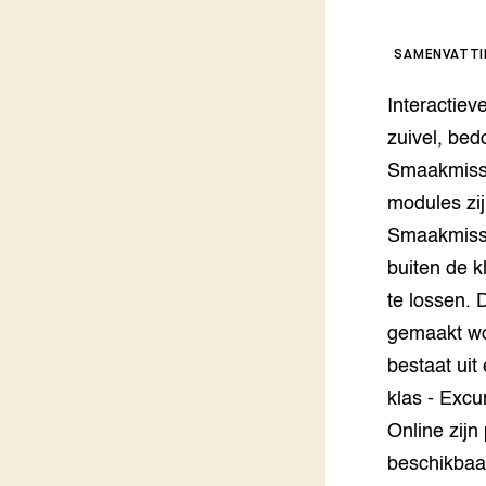
Kennis 
Melkvee
DierVizi
SAMENVATT
Terrein
Nationaa
Interactiev
Veehoud
Tuinbou
zuivel, bed
Biokenni
Smaakmissi
Dierver
modules zij
Boerenl
Smaakmissi
Multifu
buiten de k
Dierenw
Visserij
te lossen. 
EU-Farm
gemaakt wor
Akkerbo
bestaat uit
Portaal 
Biobase
Regenera
klas - Excu
Online zijn
Foodsec
Integra
beschikbaar