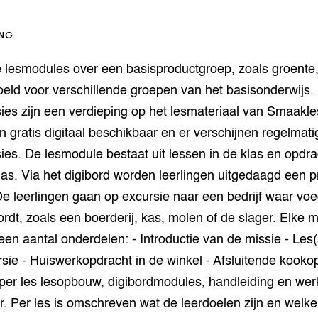
op Maat projecten
houderij
er
ING
beheer
l Innovatieloket
e lesmodules over een basisproductgroep, zoals groente,
erij
w
oeld voor verschillende groepen van het basisonderwijs.
s
es zijn een verdieping op het lesmateriaal van Smaakl
zorging
n gratis digitaal beschikbaar en er verschijnen regelmat
andvogels
es. De lesmodule bestaat uit lessen in de klas en opdr
nctionele landbouw
las. Via het digibord worden leerlingen uitgedaagd een 
elzijnsweb
 en Aquacultuur
De leerlingen gaan op excursie naar een bedrijf waar voe
Book
dt, zoals een boerderij, kas, molen of de slager. Elke m
uw
 een aantal onderdelen: - Introductie van de missie - Les
Natuurinclusief,
d economy
tief & Biologisch
rsie - Huiswerkopdracht in de winkel - Afsluitende kooko
 per les lesopbouw, digibordmodules, handleiding en we
tor
al Aanpakken
. Per les is omschreven wat de leerdoelen zijn en welke