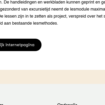
ijn. De handleidingen en werkbladen kunnen geprint en 
grond en infra
-Pigs
tgezonderd van excursietijd neemt de lesmodule maximaal
houderij
t Digitalisering &
De lessen zijn in te zetten als project, verspreid over het
ogie
ld aan bestaande lesmethodes.
welbevinden en
adaptatie
ijk Internetpagina
oen
e exoten
rdige genetische
he diversiteit
whuisdieren