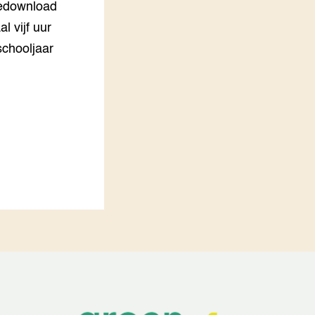
gedownload
 vijf uur
 schooljaar