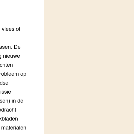
LEREN
Wiki Groen Kennisnet
 vlees of
GROEN KENNISNET
Over ons
Contact
essen. De
ig nieuwe
ENGLISH
achten
Search the Knowledge base
probleem op
dsel
issie
(sen) in de
pdracht
rkbladen
 materialen