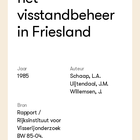
Foo
Int
ZIE OOK
Gro
EU
visstandbeheer
In de regio
Var
Gro
Projecten
Gro
Co
Lectoraten
in Friesland
Inv
Practoraten
Pla
Vakbladen
Gen
LEREN
Wiki Groen Kennisnet
Jaar
Auteur
1985
Schaap, L.A.
GROEN KENNISNET
Uijtendaal, J.M.
Over ons
Willemsen, J.
Contact
Bron
ENGLISH
Rapport /
Search the Knowledge base
Rijksinstituut voor
Visserijonderzoek
BW 85-04.