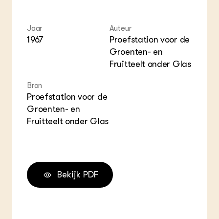
ZIE OOK
Gro
EU
In de regio
Var
Gro
Projecten
Gro
Jaar
Auteur
Co
Lectoraten
1967
Proefstation voor de
Inv
Practoraten
Groenten- en
Pla
Vakbladen
Fruitteelt onder Glas
Gen
Bron
LEREN
Wiki Groen Kennisnet
Proefstation voor de
Groenten- en
Fruitteelt onder Glas
GROEN KENNISNET
Over ons
Contact
ENGLISH
Bekijk PDF
Search the Knowledge base