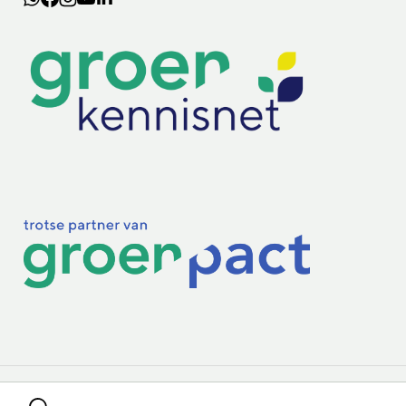
Lectoraten
Practoraten
Vakbladen
Privacy & Cookies
Disclaimer
Mijn cookiegegevens